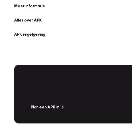
Meer informatie
Alles over APK
APK regelgeving
APK Keuring bij Vakgarage!
Is het weer tijd voor de jaarlijkse APK? Ga snel naar V
Plan een APK in