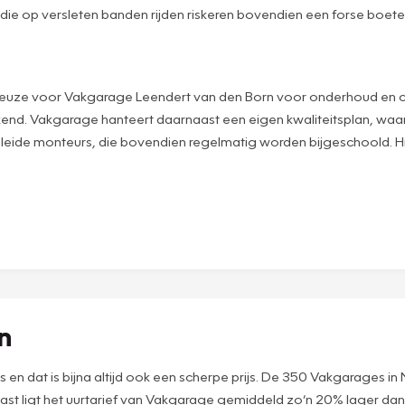
 die op versleten banden rijden riskeren bovendien een forse boete
euze voor Vakgarage Leendert van den Born voor onderhoud en cont
end. Vakgarage hanteert daarnaast een eigen kwaliteitsplan, waa
de monteurs, die bovendien regelmatig worden bijgeschoold. Hier
en
ijs en dat is bijna altijd ook een scherpe prijs. De 350 Vakgarages
naast ligt het uurtarief van Vakgarage gemiddeld zo’n 20% lager da