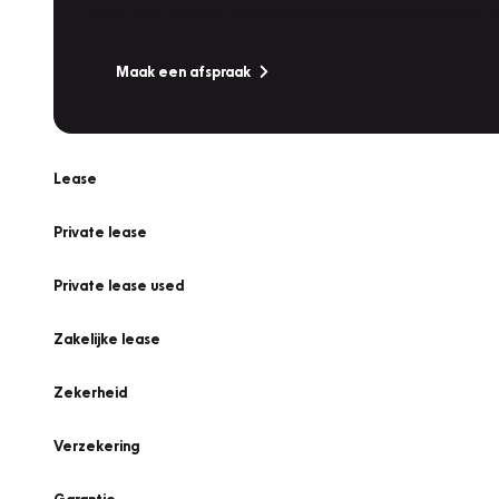
Is uw auto toe aan Onderhoud, Bandenwissel of een Va
Maak een afspraak
Lease
Private lease
Private lease used
Zakelijke lease
Zekerheid
Verzekering