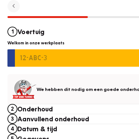
Voertuig
1
Welkom in onze werkplaats
We hebben dit nodig om een goede onderho
Onderhoud
2
Aanvullend onderhoud
3
Datum & tijd
4
Gegevens
5