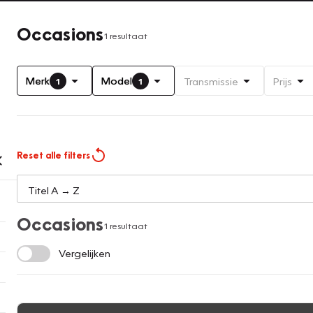
Occasions
1 resultaat
Merk
Model
Transmissie
Prijs
1
1
Reset alle filters
Occasions
1 resultaat
Vergelijken