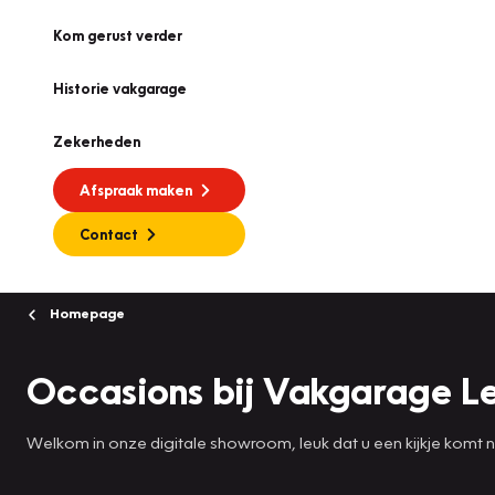
Kom gerust verder
Historie vakgarage
Zekerheden
Afspraak maken
Contact
Homepage
Occasions bij Vakgarage L
Welkom in onze digitale showroom, leuk dat u een kijkje komt