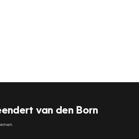
eendert van den Born
 nemen.