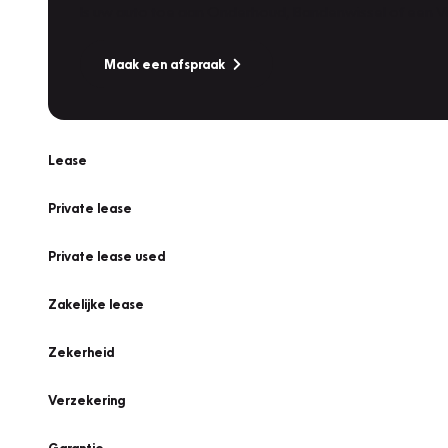
Is uw auto toe aan Onderhoud, Bandenwissel of een Va
Maak een afspraak
Lease
Private lease
Private lease used
Zakelijke lease
Zekerheid
Verzekering