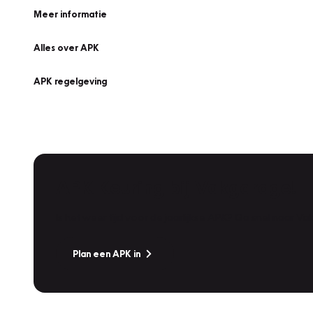
Meer informatie
Alles over APK
APK regelgeving
APK Keuring bij Vakgarage!
Is het weer tijd voor de jaarlijkse APK? Ga snel naar V
Plan een APK in