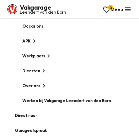
Vakgarage
0
Menu
Leendert van den Born
Occasions
APK
Werkplaats
Diensten
Over ons
Werken bij Vakgarage Leendert van den Born
Direct naar
Garageafspraak