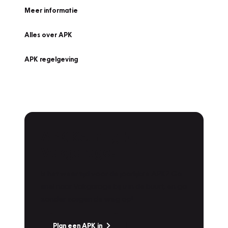
Meer informatie
Alles over APK
APK regelgeving
APK Keuring bij
Vakgarage!
Is het weer tijd voor de jaarlijkse APK? Ga
snel naar Vakgarage bij u in de buurt, en ga
zonder zorgen de weg op!
Plan een APK in