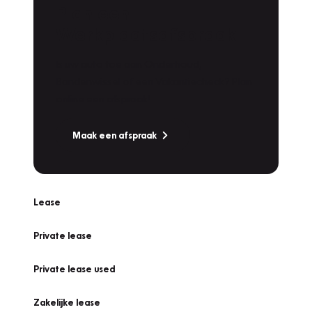
Plan een
Werkplaatsafspraak
Is uw auto toe aan Onderhoud,
Bandenwissel of een Vakantiecheck? Plan
online een afspraak!
Maak een afspraak
Lease
Private lease
Private lease used
Zakelijke lease