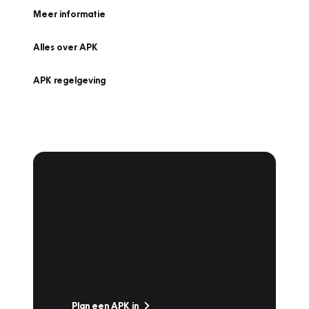
Meer informatie
Alles over APK
APK regelgeving
APK Keuring bij
Vakgarage!
Is het weer tijd voor de jaarlijkse APK? Ga
snel naar Vakgarage bij u in de buurt, en ga
zonder zorgen de weg op!
Plan een APK in