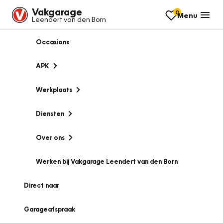
Vakgarage
0
Menu
Leendert van den Born
Occasions
APK
Werkplaats
Diensten
Over ons
Werken bij Vakgarage Leendert van den Born
Direct naar
Garageafspraak