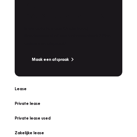
Plan een
Werkplaatsafspraak
Is uw auto toe aan Onderhoud,
Bandenwissel of een Vakantiecheck? Plan
online een afspraak!
Maak een afspraak
Lease
Private lease
Private lease used
Zakelijke lease