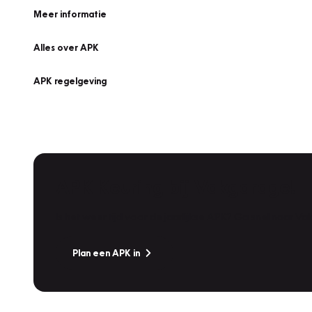
Meer informatie
Alles over APK
APK regelgeving
APK Keuring bij Vakgarage!
Is het weer tijd voor de jaarlijkse APK? Ga snel naar V
Plan een APK in