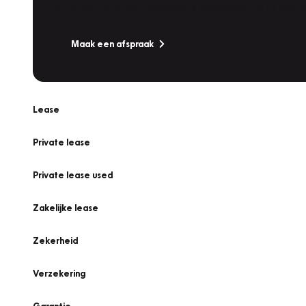
Is uw auto toe aan Onderhoud, Bandenwissel of een Va
Maak een afspraak
Lease
Private lease
Private lease used
Zakelijke lease
Zekerheid
Verzekering