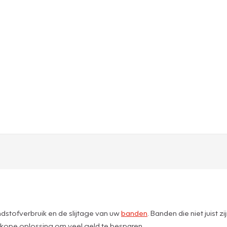
andstofverbruik en de slijtage van uw
banden
. Banden die niet juist 
dkope oplossing om veel geld te besparen.