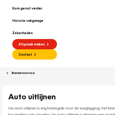
Kom gerust verder
Historie vakgarage
Zekerheden
Afspraak maken
Contact
Bandenservice
Auto uitlijnen
Uw auto uitlijnen is erg belangrijk voor de wegligging, het br
bovendien ook onveilig. Uw auto uitlijnen is daarom een goe