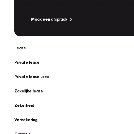
Is uw auto toe aan Onderhoud, Bandenwissel of een Va
Maak een afspraak
Lease
Private lease
Private lease used
Zakelijke lease
Zekerheid
Verzekering