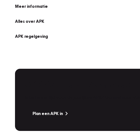
Meer informatie
Alles over APK
APK regelgeving
APK Keuring bij Vakgarage!
Is het weer tijd voor de jaarlijkse APK? Ga snel naar V
Plan een APK in