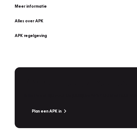
Meer informatie
Alles over APK
APK regelgeving
APK Keuring bij Vakgarage!
Is het weer tijd voor de jaarlijkse APK? Ga snel naar V
Plan een APK in