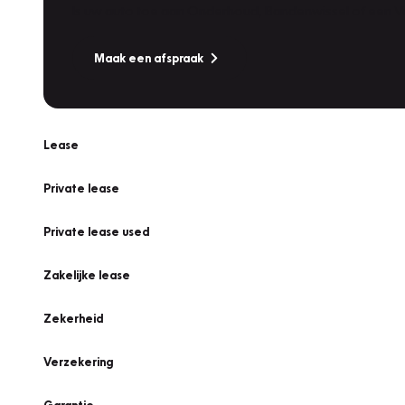
Is uw auto toe aan Onderhoud, Bandenwissel of een Va
Maak een afspraak
Lease
Private lease
Private lease used
Zakelijke lease
Zekerheid
Verzekering