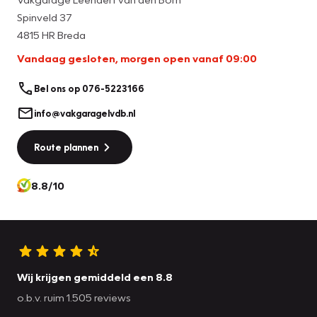
Spinveld 37
4815 HR Breda
Vandaag gesloten, morgen open vanaf 09:00
Bel ons op 076-5223166
info@vakgaragelvdb.nl
Route plannen
8.8/10
Wij krijgen gemiddeld een 8.8
o.b.v. ruim 1.505 reviews