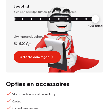
Looptijd
Kies een looptijd tussen
12
en
120
maanden
120
mnd
Uw maandbedrag:
€ 427
,-
Offerte aanvragen
Opties en accessoires
Multimedia-voorbereiding
Radio
Spraakbediening