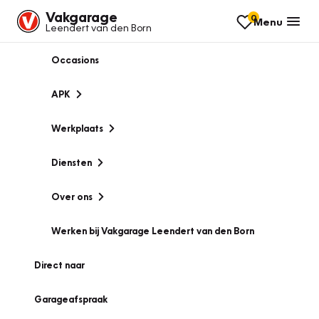
Vakgarage
0
Menu
Leendert van den Born
Occasions
APK
Werkplaats
Diensten
Over ons
Werken bij Vakgarage Leendert van den Born
Direct naar
Garageafspraak