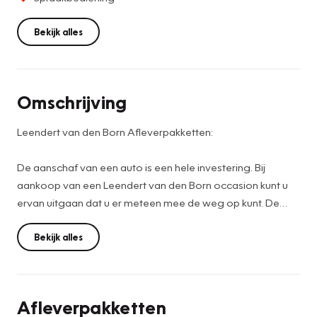
Bekijk alles
Omschrijving
Leendert van den Born Afleverpakketten:
De aanschaf van een auto is een hele investering. Bij
aankoop van een Leendert van den Born occasion kunt u
ervan uitgaan dat u er meteen mee de weg op kunt. De
vraagprijs is dan ook een netto prijs (meeneemprijs). Wij
kunnen u naast deze meeneemprijs ook een extra service
Bekijk alles
aanbieden om met een nog geruster gevoel tot aanschaf
over te gaan. Hiervoor hebben wij een afleverpakket
samengesteld.
Afleverpakketten