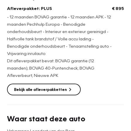
Afleverpakket: PLUS --> € 895
Afleverpakket: PLUS
€ 895
- 12 maanden BOVAG garantie - 12 maanden APK - 12
- 12 maanden BOVAG garantie
maanden Pechhulp Europa - Benodigde
- 12 maanden APK
onderhoudsbeurt - Interieur en exterieur gereinigd -
- 12 maanden Pechhulp Europa
Halfvolle tank brandstof / Volle accu lading -
- Benodigde onderhoudsbeurt
Benodigde onderhoudsbeurt - Tenaamstelling auto -
- Interieur en exterieur gereinigd
Vrijwaring inruilauto
- Halfvolle tank brandstof / Volle accu lading
Dit afleverpakket bevat: BOVAG garantie (12
- Benodigde onderhoudsbeurt
maanden); BOVAG 40-Puntencheck; BOVAG
- Tenaamstelling auto
Afleverbeurt; Nieuwe APK
- Vrijwaring inruilauto
Bekijk alle afleverpakketten
Waar staat deze auto
Vakgarage Leendert van den Born