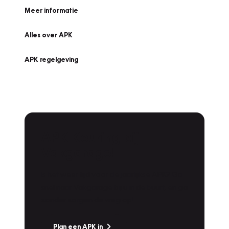
Meer informatie
Alles over APK
APK regelgeving
APK Keuring bij
Vakgarage!
Is het weer tijd voor de jaarlijkse APK? Ga
snel naar Vakgarage bij u in de buurt, en ga
zonder zorgen de weg op!
Plan een APK in