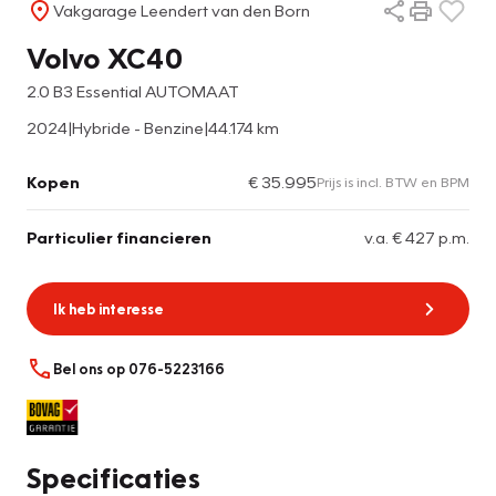
Vakgarage Leendert van den Born
Volvo XC40
2.0 B3 Essential AUTOMAAT
2024
|
Hybride - Benzine
|
44.174 km
Kopen
€ 35.995
Prijs is incl. BTW en BPM
Particulier financieren
v.a. € 427 p.m.
Ik heb interesse
Bel ons op 076-5223166
Specificaties