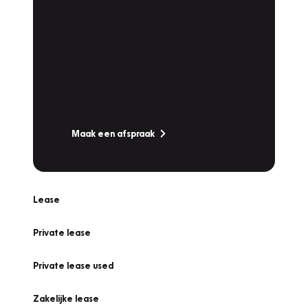
Plan een
Werkplaatsafspraak
Is uw auto toe aan Onderhoud,
Bandenwissel of een Vakantiecheck? Plan
online een afspraak!
Maak een afspraak
Lease
Private lease
Private lease used
Zakelijke lease