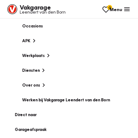
Vakgarage
0
Menu
Leendert van den Born
Occasions
APK
Werkplaats
Diensten
Over ons
Werken bij Vakgarage Leendert van den Born
Direct naar
Garageafspraak