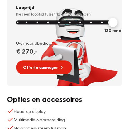
Looptijd
Kies een looptijd tussen
12
en
120
maanden
120
mnd
Uw maandbedrag:
€ 270
,-
Offerte aanvragen
Opties en accessoires
Head-up display
Multimedia-voorbereiding
Navigatiesysteem full map