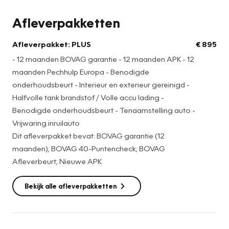
samengesteld.
Afleverpakketten
Afleverpakket: PLUS --> € 895
Afleverpakket: PLUS
€ 895
- 12 maanden BOVAG garantie - 12 maanden APK - 12
- 12 maanden BOVAG garantie
maanden Pechhulp Europa - Benodigde
- 12 maanden APK
onderhoudsbeurt - Interieur en exterieur gereinigd -
- 12 maanden Pechhulp Europa
Halfvolle tank brandstof / Volle accu lading -
- Benodigde onderhoudsbeurt
Benodigde onderhoudsbeurt - Tenaamstelling auto -
- Interieur en exterieur gereinigd
Vrijwaring inruilauto
- Halfvolle tank brandstof / Volle accu lading
Dit afleverpakket bevat: BOVAG garantie (12
- Benodigde onderhoudsbeurt
maanden); BOVAG 40-Puntencheck; BOVAG
- Tenaamstelling auto
Afleverbeurt; Nieuwe APK
- Vrijwaring inruilauto
Bekijk alle afleverpakketten