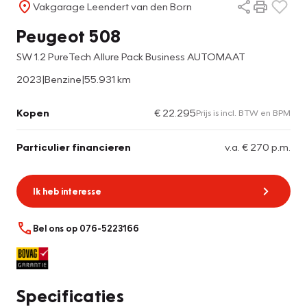
Vakgarage Leendert van den Born
Peugeot 508
SW 1.2 PureTech Allure Pack Business AUTOMAAT
2023
|
Benzine
|
55.931 km
Kopen
€ 22.295
Prijs is incl. BTW en BPM
Particulier financieren
v.a. € 270 p.m.
Ik heb interesse
Bel ons op 076-5223166
Specificaties