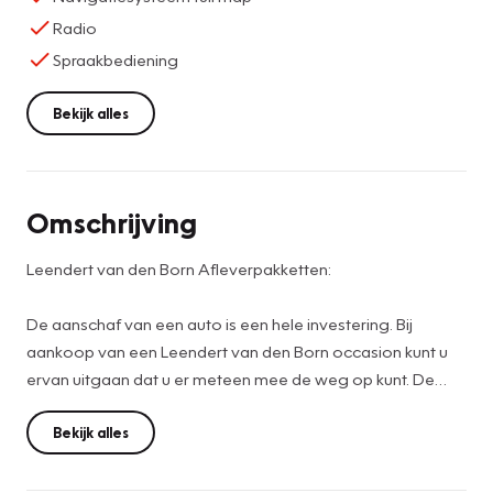
Radio
Spraakbediening
Bekijk alles
Omschrijving
Leendert van den Born Afleverpakketten:
De aanschaf van een auto is een hele investering. Bij
aankoop van een Leendert van den Born occasion kunt u
ervan uitgaan dat u er meteen mee de weg op kunt. De
vraagprijs is dan ook een netto prijs (meeneemprijs). Wij
kunnen u naast deze meeneemprijs ook een extra service
Bekijk alles
aanbieden om met een nog geruster gevoel tot aanschaf
over te gaan. Hiervoor hebben wij een afleverpakket