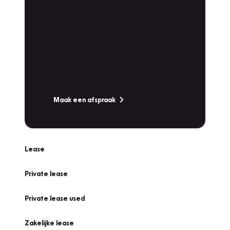
Plan een
Werkplaatsafspraak
Is uw auto toe aan Onderhoud,
Bandenwissel of een Vakantiecheck? Plan
online een afspraak!
Maak een afspraak
Lease
Private lease
Private lease used
Zakelijke lease