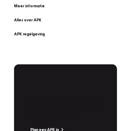
Meer informatie
Alles over APK
APK regelgeving
APK Keuring bij
Vakgarage!
Is het weer tijd voor de jaarlijkse APK? Ga
snel naar Vakgarage bij u in de buurt, en ga
zonder zorgen de weg op!
Plan een APK in