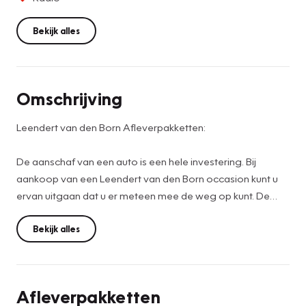
Bekijk alles
Omschrijving
Leendert van den Born Afleverpakketten:
De aanschaf van een auto is een hele investering. Bij
aankoop van een Leendert van den Born occasion kunt u
ervan uitgaan dat u er meteen mee de weg op kunt. De
vraagprijs is dan ook een netto prijs (meeneemprijs). Wij
kunnen u naast deze meeneemprijs ook een extra service
Bekijk alles
aanbieden om met een nog geruster gevoel tot aanschaf
over te gaan. Hiervoor hebben wij een afleverpakket
samengesteld.
Afleverpakketten