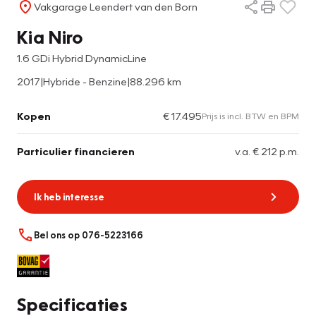
Vakgarage Leendert van den Born
Kia Niro
1.6 GDi Hybrid DynamicLine
2017
|
Hybride - Benzine
|
88.296 km
Kopen
€ 17.495
Prijs is incl. BTW en BPM
Particulier financieren
v.a. € 212 p.m.
Ik heb interesse
Bel ons op 076-5223166
Specificaties