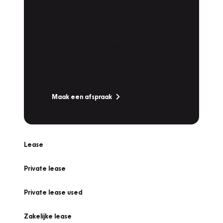
Plan een
Werkplaatsafspraak
Is uw auto toe aan Onderhoud,
Bandenwissel of een Vakantiecheck? Plan
online een afspraak!
Maak een afspraak
Lease
Private lease
Private lease used
Zakelijke lease