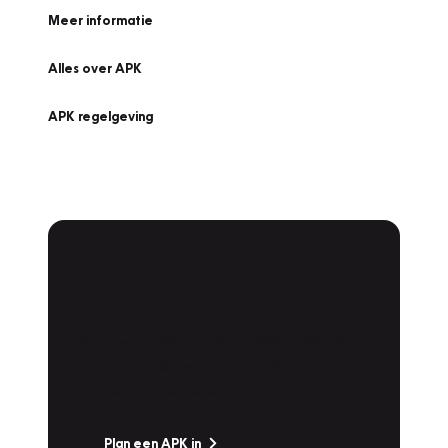
Meer informatie
Alles over APK
APK regelgeving
APK Keuring bij
Vakgarage!
Is het weer tijd voor de jaarlijkse APK? Ga
snel naar Vakgarage bij u in de buurt, en ga
zonder zorgen de weg op!
Plan een APK in