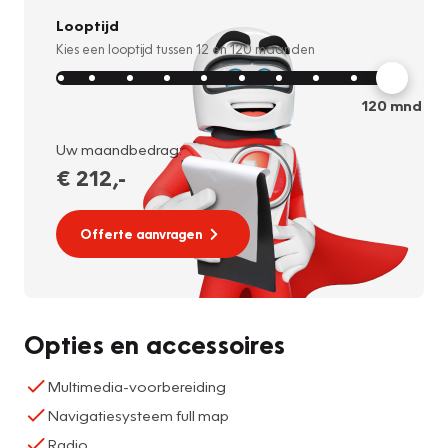
Looptijd
Kies een looptijd tussen
12
en
120
maanden
120
mnd
Uw maandbedrag:
€ 212
,-
Offerte aanvragen
Opties en accessoires
Multimedia-voorbereiding
Navigatiesysteem full map
Radio