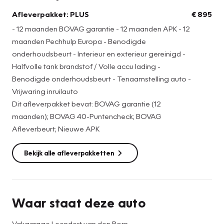
Afleverpakket: PLUS --> € 895
Afleverpakket: PLUS
€ 895
- 12 maanden BOVAG garantie - 12 maanden APK - 12
- 12 maanden BOVAG garantie
maanden Pechhulp Europa - Benodigde
- 12 maanden APK
onderhoudsbeurt - Interieur en exterieur gereinigd -
- 12 maanden Pechhulp Europa
Halfvolle tank brandstof / Volle accu lading -
- Benodigde onderhoudsbeurt
Benodigde onderhoudsbeurt - Tenaamstelling auto -
- Interieur en exterieur gereinigd
Vrijwaring inruilauto
- Halfvolle tank brandstof / Volle accu lading
Dit afleverpakket bevat: BOVAG garantie (12
- Benodigde onderhoudsbeurt
maanden); BOVAG 40-Puntencheck; BOVAG
- Tenaamstelling auto
Afleverbeurt; Nieuwe APK
- Vrijwaring inruilauto
Bekijk alle afleverpakketten
* De optielijst is met grote zorg samengesteld. Het kan
voorkomen dat een aanwezige optie niet beschreven is of
er een optie is beschreven die niet aanwezig is.
Aanbevolen is om contact op te nemen voor opties die uw
Waar staat deze auto
beslissing bij aankoop kunnen beïnvloeden. Aan de
optielijst kan geen rechten worden ontleend.
Vakgarage Leendert van den Born