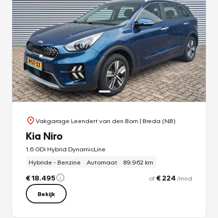
Vakgarage Leendert van den Born
| Breda (NB)
Kia Niro
1.6 GDi Hybrid DynamicLine
Hybride - Benzine
Automaat
89.962 km
€ 18.495
€ 224
of
/mnd
Bekijk