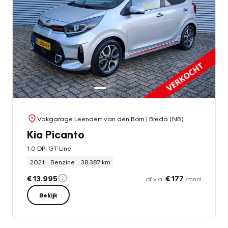
Vakgarage Leendert van den Born
| Breda (NB)
Kia Picanto
1.0 DPi GT-Line
2021
Benzine
38.387 km
€ 13.995
€ 177
of v.a.
/mnd
Bekijk