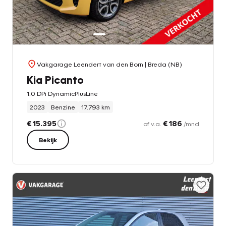
Vakgarage Leendert van den Born
| Breda (NB)
Kia Picanto
1.0 DPi DynamicPlusLine
2023
Benzine
17.793 km
€ 15.395
€ 186
of v.a.
/mnd
Bekijk