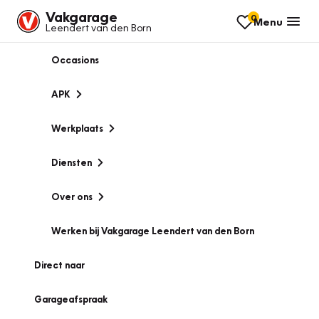
Vakgarage
0
Menu
Leendert van den Born
Occasions
APK
Werkplaats
Diensten
Over ons
Werken bij Vakgarage Leendert van den Born
Direct naar
Garageafspraak