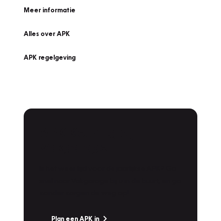
Meer informatie
Alles over APK
APK regelgeving
APK Keuring bij
Vakgarage!
Is het weer tijd voor de jaarlijkse APK? Ga
snel naar Vakgarage bij u in de buurt, en ga
zonder zorgen de weg op!
Plan een APK in