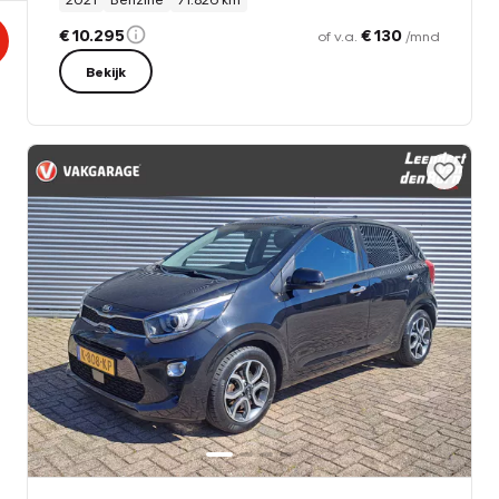
€ 10.295
€ 130
of v.a.
/mnd
Bekijk