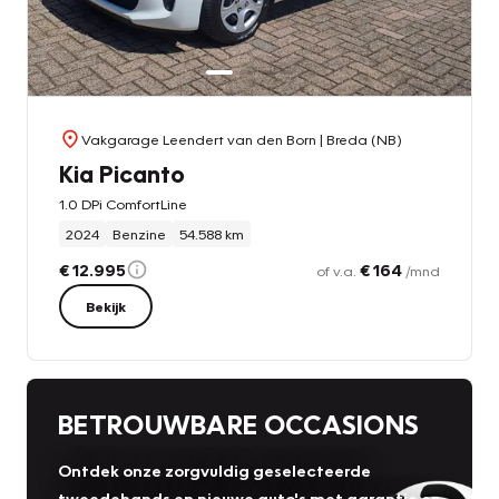
Vakgarage Leendert van den Born
| Breda (NB)
Kia Picanto
1.0 DPi ComfortLine
2024
Benzine
54.588 km
€ 12.995
€ 164
of v.a.
/mnd
Bekijk
BETROUWBARE OCCASIONS
Ontdek onze zorgvuldig geselecteerde
tweedehands en nieuwe auto's met garantie en