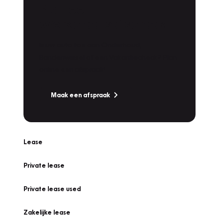
Plan een
Werkplaatsafspraak
Is uw auto toe aan Onderhoud,
Bandenwissel of een Vakantiecheck? Plan
online een afspraak!
Maak een afspraak
Lease
Private lease
Private lease used
Zakelijke lease