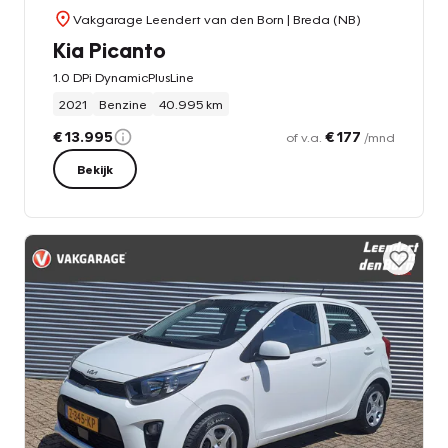
Vakgarage Leendert van den Born
| Breda (NB)
Kia Picanto
1.0 DPi DynamicPlusLine
2021
Benzine
40.995 km
€ 13.995
€ 177
of v.a.
/mnd
Bekijk