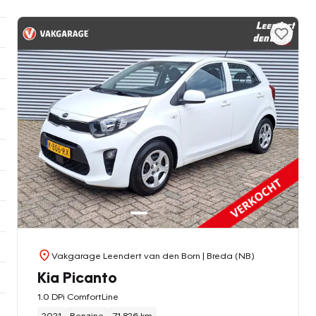
Vakgarage Leendert van den Born
| Breda (NB)
Kia Picanto
1.0 DPi ComfortLine
2021
Benzine
71.826 km