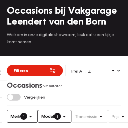
Occasions bij Vakgarage
Leendert van den Born
Welkom in onze digitale showroom, leuk dat u een kijkje
komt nemen.
Filteren
Occasions
5 resultaten
Vergelijken
Merk
Model
Transmissie
Prijs
1
1