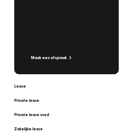
Plan een
Werkplaatsafspraak
Is uw auto toe aan Onderhoud,
Bandenwissel of een Vakantiecheck? Plan
online een afspraak!
Maak een afspraak
Lease
Private lease
Private lease used
Zakelijke lease