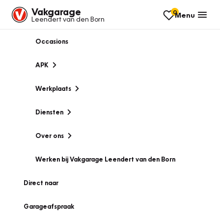
Vakgarage
0
Menu
Leendert van den Born
Occasions
APK
Werkplaats
Diensten
Over ons
Werken bij Vakgarage Leendert van den Born
Direct naar
Garageafspraak