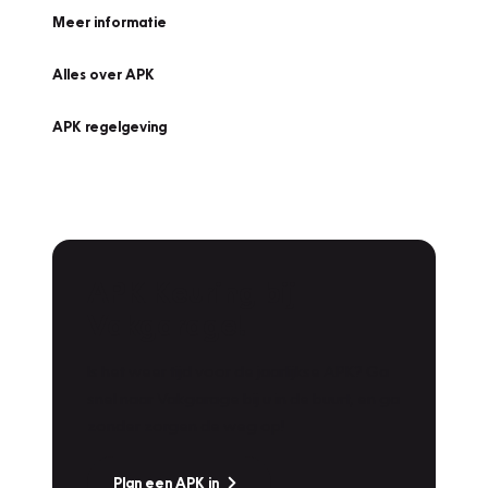
Meer informatie
Alles over APK
APK regelgeving
APK Keuring bij
Vakgarage!
Is het weer tijd voor de jaarlijkse APK? Ga
snel naar Vakgarage bij u in de buurt, en ga
zonder zorgen de weg op!
Plan een APK in