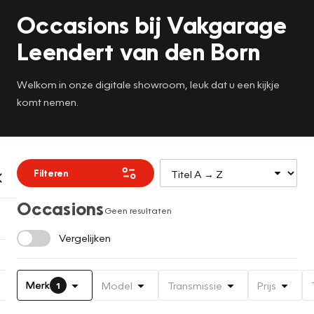
Occasions bij Vakgarage
Leendert van den Born
Welkom in onze digitale showroom, leuk dat u een kijkje
komt nemen.
Filteren
Occasions
Geen resultaten
Vergelijken
Merk
Model
Transmissie
Prijs
1