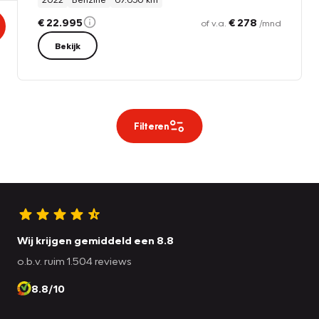
€ 22.995
€ 278
of v.a.
/mnd
Bekijk
Filteren
Wij krijgen gemiddeld een 8.8
o.b.v. ruim 1.504 reviews
8.8/10