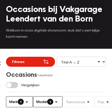
Occasions bij Vakgarage
Leendert van den Born
Welkom in onze digitale showroom, leuk dat u een kijkje
komt nemen.
Filteren
Occasions
1 resultaat
Vergelijken
Merk
Model
Transmissie
Prijs
1
1