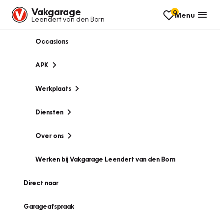
Vakgarage
0
Menu
Leendert van den Born
Occasions
APK
Werkplaats
Diensten
Over ons
Werken bij Vakgarage Leendert van den Born
Direct naar
Garageafspraak