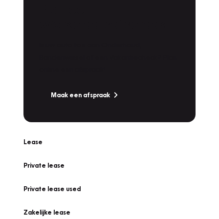
Plan een
Werkplaatsafspraak
Is uw auto toe aan Onderhoud,
Bandenwissel of een Vakantiecheck? Plan
online een afspraak!
Maak een afspraak
Lease
Private lease
Private lease used
Zakelijke lease