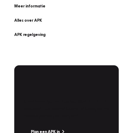
Meer informatie
Alles over APK
APK regelgeving
APK Keuring bij
Vakgarage!
Is het weer tijd voor de jaarlijkse APK? Ga
snel naar Vakgarage bij u in de buurt, en ga
zonder zorgen de weg op!
Plan een APK in